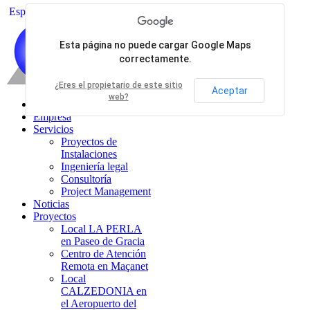
Esp
Cat
Esta página no puede cargar Google Maps
correctamente.
¿Eres el propietario de este sitio
Aceptar
web?
Inicio
Empresa
Servicios
Proyectos de
Instalaciones
Ingeniería legal
Consultoría
Project Management
Noticias
Proyectos
Local LA PERLA
en Paseo de Gracia
Centro de Atención
Remota en Maçanet
Local
CALZEDONIA en
el Aeropuerto del