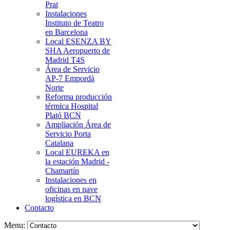
Prat
Instalaciones
Instituto de Teatro
en Barcelona
Local ESENZA BY
SHA Aeropuerto de
Madrid T4S
Área de Servicio
AP-7 Empordà
Norte
Reforma producción
térmica Hospital
Plató BCN
Ampliación Área de
Servicio Porta
Catalana
Local EUREKA en
la estación Madrid -
Chamartín
Instalaciones en
oficinas en nave
logística en BCN
Contacto
Menu: