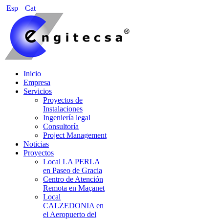
Esp
Cat
Inicio
Empresa
Servicios
Proyectos de
Instalaciones
Ingeniería legal
Consultoría
Project Management
Noticias
Proyectos
Local LA PERLA
en Paseo de Gracia
Centro de Atención
Remota en Maçanet
Local
CALZEDONIA en
el Aeropuerto del