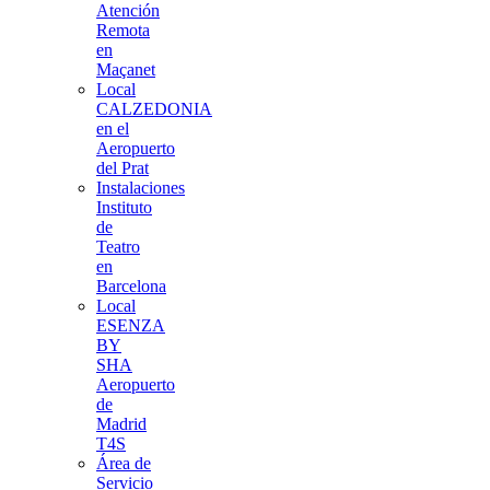
Atención
Remota
en
Maçanet
Local
CALZEDONIA
en el
Aeropuerto
del Prat
Instalaciones
Instituto
de
Teatro
en
Barcelona
Local
ESENZA
BY
SHA
Aeropuerto
de
Madrid
T4S
Área de
Servicio