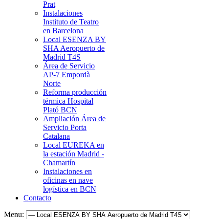
Prat
Instalaciones
Instituto de Teatro
en Barcelona
Local ESENZA BY
SHA Aeropuerto de
Madrid T4S
Área de Servicio
AP-7 Empordà
Norte
Reforma producción
térmica Hospital
Plató BCN
Ampliación Área de
Servicio Porta
Catalana
Local EUREKA en
la estación Madrid -
Chamartín
Instalaciones en
oficinas en nave
logística en BCN
Contacto
Menu: