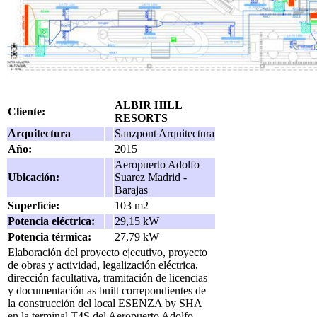
ALBIR HILL
Cliente:
RESORTS
Arquitectura
Sanzpont Arquitectura
Año:
2015
Aeropuerto Adolfo
Ubicación:
Suarez Madrid -
Barajas
Superficie:
103 m2
Potencia eléctrica:
29,15 kW
Potencia térmica:
27,79 kW
Elaboración del proyecto ejecutivo, proyecto
de obras y actividad, legalización eléctrica,
dirección facultativa, tramitación de licencias
y documentación as built correpondientes de
la construcción del local ESENZA by SHA
en la terminal T4S del Aeropuerto Adolfo