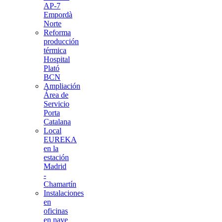
AP-7
Empordà
Norte
Reforma
producción
térmica
Hospital
Plató
BCN
Ampliación
Área de
Servicio
Porta
Catalana
Local
EUREKA
en la
estación
Madrid
-
Chamartín
Instalaciones
en
oficinas
en nave